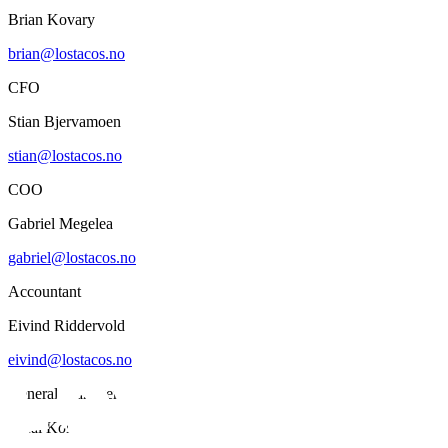
Brian Kovary
brian@lostacos.no
CFO
Stian Bjervamoen
stian@lostacos.no
COO
Gabriel Megelea
gabriel@lostacos.no
Accountant
Eivind Riddervold
eivind@lostacos.no
General Manager
Rafal Korcz