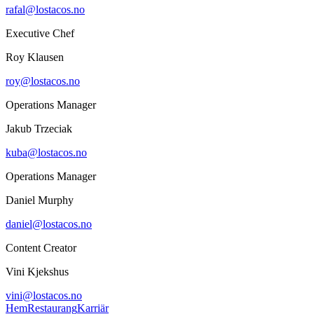
rafal@lostacos.no
Executive Chef
Roy Klausen
roy@lostacos.no
Operations Manager
Jakub Trzeciak
kuba@lostacos.no
Operations Manager
Daniel Murphy
daniel@lostacos.no
Content Creator
Vini Kjekshus
vini@lostacos.no
Hem
Restaurang
Karriär